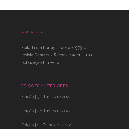
A REVISTA
Editada em Portugal, desde 1979, a
revista
Sinais dos Tempos
é agora uma
publicação trimestral.
EDIÇÕES ANTERIORES
Edição | 3.º Trimestre 2022
Edição | 2.º Trimestre 2022
Edição | 1.º Trimestre 2022