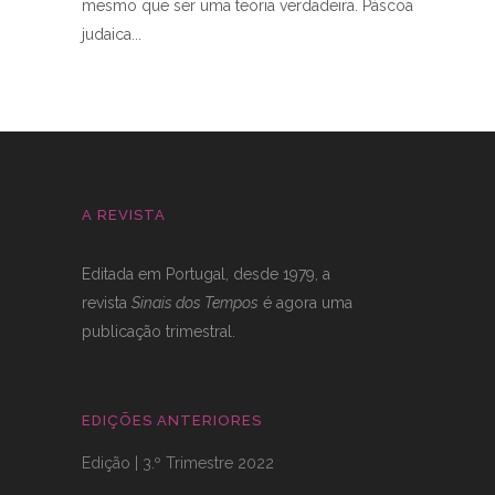
mesmo que ser uma teoria verdadeira. Páscoa
judaica
A REVISTA
Editada em Portugal, desde 1979, a
revista
Sinais dos Tempos
é agora uma
publicação trimestral.
EDIÇÕES ANTERIORES
Edição | 3.º Trimestre 2022