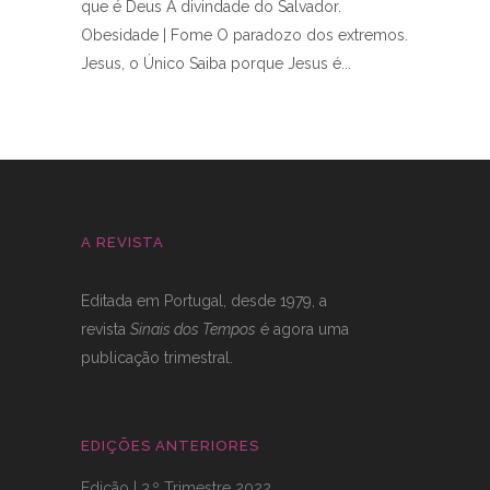
que é Deus A divindade do Salvador.
Obesidade | Fome O paradozo dos extremos.
Jesus, o Único Saiba porque Jesus é
A REVISTA
Editada em Portugal, desde 1979, a
revista
Sinais dos Tempos
é agora uma
publicação trimestral.
EDIÇÕES ANTERIORES
Edição | 3.º Trimestre 2022