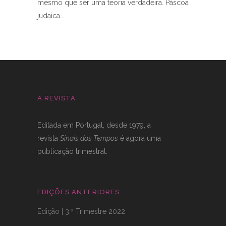
mesmo que ser uma teoria verdadeira. Páscoa
judaica
A REVISTA
Editada em Portugal, desde 1979, a
revista
Sinais dos Tempos
é agora uma
publicação trimestral.
EDIÇÕES ANTERIORES
Edição | 3.º Trimestre 2022