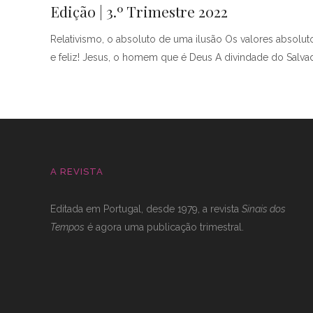
Edição | 3.º Trimestre 2022
Relativismo, o absoluto de uma ilusão Os valores absolut
e feliz! Jesus, o homem que é Deus A divindade do Salv
A REVISTA
Editada em Portugal, desde 1979, a revista
Sinais dos
Tempos
é agora uma publicação trimestral.