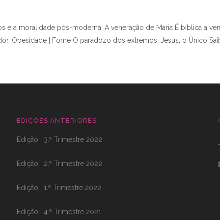
os e a moralidade pós-moderna. A veneração de Maria É bíblica a ven
ador. Obesidade | Fome O paradozo dos extremos. Jesus, o Único Sa
EDIÇÕES ANTERIORES
Edição | 3.º Trimestre 2022
Edição | 2.º Trimestre 2022
Edição | 1.º Trimestre 2022
Edição | 4.º Trimestre 2021