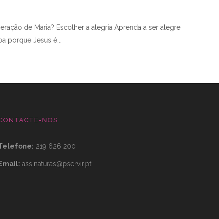
eração de Maria? Escolher a alegria Aprenda a ser alegre
iba porque Jesus é
CONTACTE-NOS
Telefone:
219 626 200
Email:
assinaturas@pservir.pt